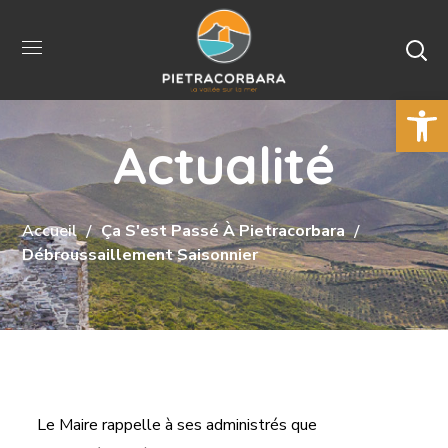
Ouvrir la 
Actualité
Accueil
Ça S'est Passé À Pietracorbara
Débroussaillement Saisonnier
Le Maire rappelle à ses administrés que