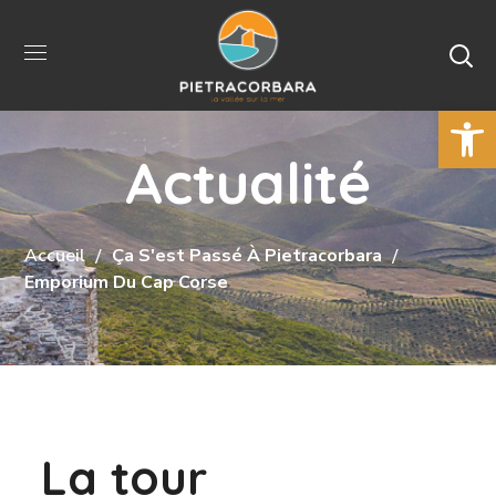
Ouvrir la 
Actualité
Accueil
Ça S'est Passé À Pietracorbara
Emporium Du Cap Corse
La tour