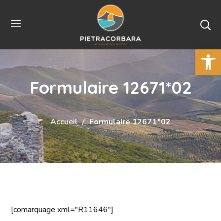
Ouvrir la 
Formulaire 12671*02
Accueil
Formulaire 12671*02
[comarquage xml="R11646"]