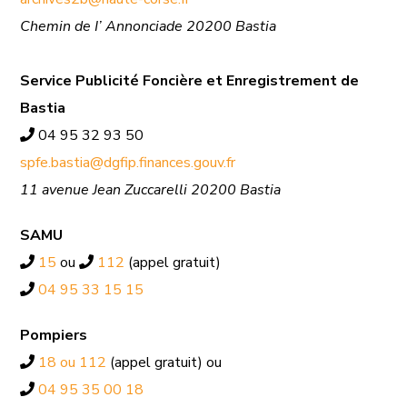
Chemin de I’ Annonciade 20200 Bastia
Service Publicité Foncière et Enregistrement de
Bastia
04 95 32 93 50
spfe.bastia@dgfip.finances.gouv.fr
11 avenue Jean Zuccarelli 20200 Bastia
SAMU
15
ou
112
(appel gratuit)
04 95 33 15 15
Pompiers
18 ou 112
(appel gratuit) ou
04 95 35 00 18