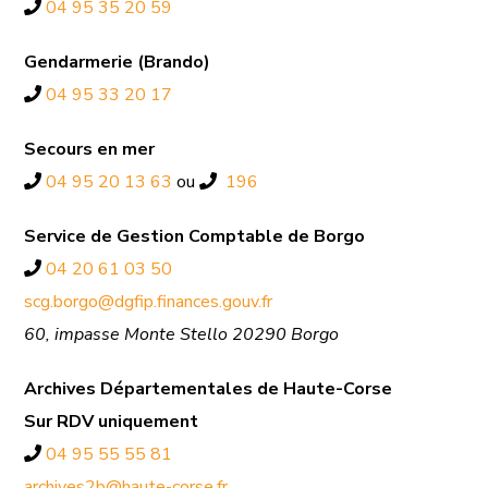
04 95 35 20 59
Gendarmerie (Brando)
04 95 33 20 17
Secours en mer
04 95 20 13 63
ou
196
Service de Gestion Comptable de Borgo
04 20 61 03 50
scg.borgo@dgfip.finances.gouv.fr
60, impasse Monte Stello 20290 Borgo
Archives Départementales de Haute-Corse
Sur RDV uniquement
04 95 55 55 81
archives2b@haute-corse.fr